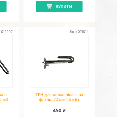
КУПИТИ
012997
013014
ча на
ТЕН д/водонагрівача на
0 кВт
фланці 72 мм 1,5 кВт
450 ₴