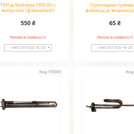
ТЕН д/бойлера 1500 Вт с
Прокладка гумова
випуском (фланцевий)
фланець д/водонагрі
550 ₴
65 ₴
Немає в наявності
Немає в наявності
+380 (97) 620-16-20
+380 (97) 620-16-20
013005