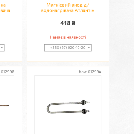
 на
Магнієвий анод д/
вача
водонагрівача Атлантік
418 ₴
Немає в наявності
+380 (97) 620-16-20
012998
012994