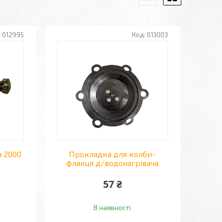
012995
013003
а 2000
Прокладка для колби-
фланця д/водонагрівача
57 ₴
В наявності