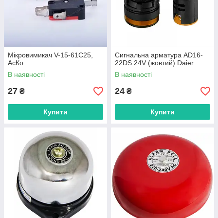
Мікровимикач V-15-61C25,
Сигнальна арматура AD16-
АсКо
22DS 24V (жовтий) Daier
В наявності
В наявності
27
24
₴
₴
Купити
Купити