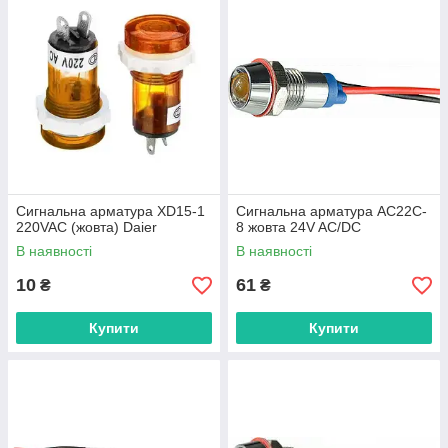
Сигнальна арматура XD15-1
Сигнальна арматура AС22C-
220VAC (жовта) Daier
8 жовта 24V AC/DC
В наявності
В наявності
10
61
₴
₴
Купити
Купити