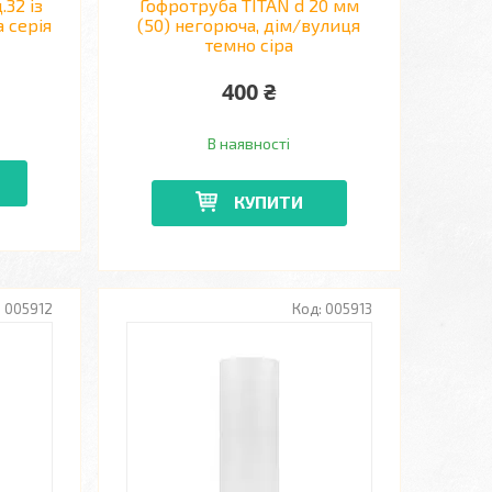
32 із
Гофротруба TITAN d 20 мм
 серія
(50) негорюча, дім/вулиця
темно сіра
400 ₴
В наявності
КУПИТИ
005912
005913