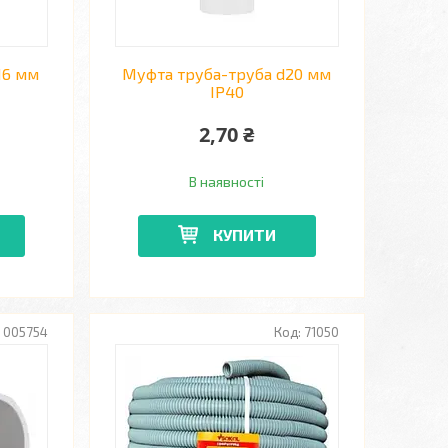
16 мм
Муфта труба-труба d20 мм
IP40
2,70 ₴
В наявності
КУПИТИ
005754
71050