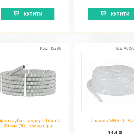
КУПИТИ
КУПИТИ
115298
A015
офротруба стандарт Titan D
Спіраль SWB-10, А
20 мм (10) темно сіра
114 ₴