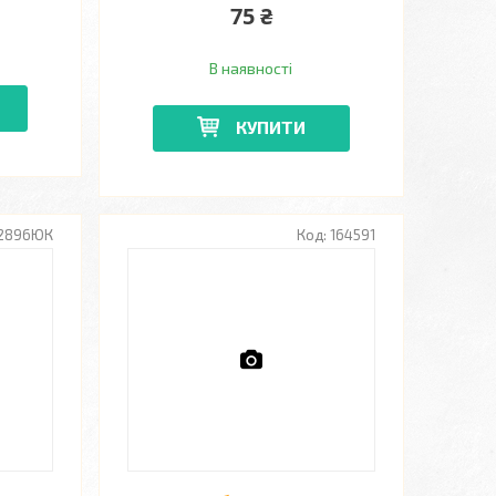
75 ₴
В наявності
КУПИТИ
2896ЮК
164591