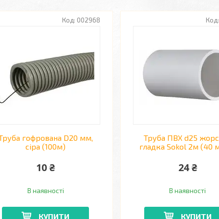
002968
Труба гофрована D20 мм,
Труба ПВХ d25 жор
сіра (100м)
гладка Sokol 2м (40 
10 ₴
24 ₴
В наявності
В наявності
КУПИТИ
КУПИТИ