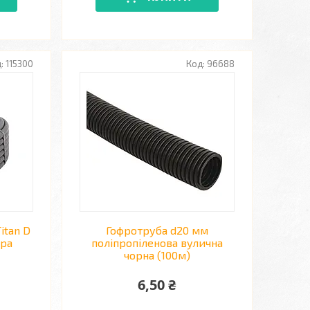
115300
96688
itan D
Гофротруба d20 мм
іра
поліпропіленова вулична
чорна (100м)
6,50 ₴