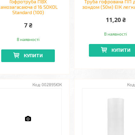
Гофротруба ПВХ
Труба гофрована ПП д.
самозагасаюча d 16 SOKOL
зондом (50м) ЕІК легка
Standard (100)
11,20 ₴
7 ₴
В наявності
В наявності
КУПИТИ
КУПИТИ
002895ЮК