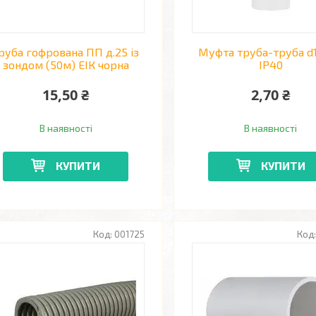
руба гофрована ПП д.25 із
Муфта труба-труба d
зондом (50м) ЕІК чорна
IP40
15,50 ₴
2,70 ₴
В наявності
В наявності
КУПИТИ
КУПИТИ
001725