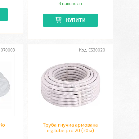
В наявності
КУПИТИ
0070003
CS30020
сКо
Труба гнучка армована
e.g.tube.pro.20 (30м)