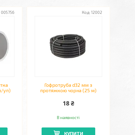
005756
12002
стка
Гофротруба d32 мм з
м/уп)
протяжкою чорна (25 м)
18 ₴
В наявності
КУПИТИ