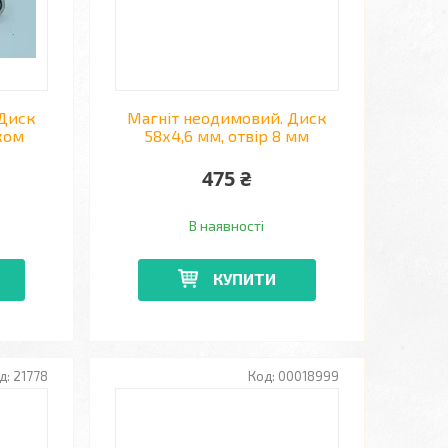
 Диск
Магніт неодимовий. Диск
ком
58х4,6 мм, отвір 8 мм
475 ₴
В наявності
КУПИТИ
21778
00018999