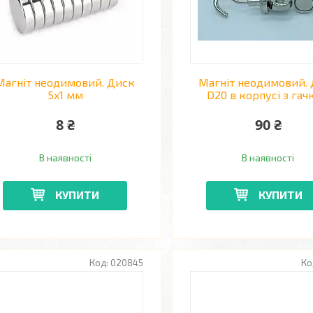
Магніт неодимовий. Диск
Магніт неодимовий.
5x1 мм
D20 в корпусі з гач
8 ₴
90 ₴
В наявності
В наявності
КУПИТИ
КУПИТИ
020845