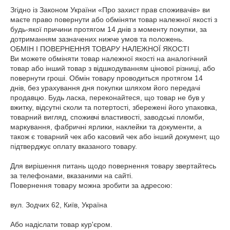
Згідно із Законом України «Про захист прав споживачів» ви 
маєте право повернути або обміняти товар належної якості з 
будь-якої причини протягом 14 днів з моменту покупки, за 
дотриманням зазначених нижче умов та положень.

ОБМІН І ПОВЕРНЕННЯ ТОВАРУ НАЛЕЖНОЇ ЯКОСТІ

Ви можете обміняти товар належної якості на аналогічний 
товар або інший товар з відшкодуванням цінової різниці, або 
повернути гроші. Обмін товару проводиться протягом 14 
днів, без урахування дня покупки шляхом його передачі 
продавцю. Будь ласка, переконайтеся, що товар не був у 
вжитку, відсутні сколи та потертості, збережені його упаковка, 
товарний вигляд, споживчі властивості, заводські пломби, 
маркування, фабричні ярлики, наклейки та документи, а 
також є товарний чек або касовий чек або інший документ, що 
підтверджує оплату вказаного товару.

Для вирішення питань щодо повернення товару звертайтесь 
за телефонами, вказаними на сайті.

Повернення товару можна зробити за адресою:

вул. Зодчих 62, Київ, Україна

Або надіслати товар кур'єром.
