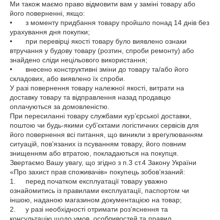
Ми також маємо право відмовити вам у заміні товару або 
його поверненні, якщо:

•	з моменту придбання товару пройшло понад 14 днів без 
урахування дня покупки;

•	при перевірці якості товару було виявлено ознаки 
втручання у будову товару (розтин, спроби ремонту) або 
знайдено сліди нецільового використання;

•	внесено конструктивні зміни до товару та/або його 
складових, або виявлено їх спроби.

У разі повернення товару належної якості, витрати на 
доставку товару та відправлення назад продавцю 
оплачуються за домовленістю.

При пересиланні товару службами кур’єрської доставки, 
поштою чи будь-якими суб’єктами логістичних сервісів для 
його повернення всі питання, що виникли з врегулюванням 
ситуацій, пов’язаних із псуванням товару, його повним 
знищенням або втратою, покладаються на покупця.

Звертаємо Вашу увагу, що згідно з п.3 ст.4 Закону України 
«Про захист прав споживачів» покупець зобов’язаний:

1.	перед початком експлуатації товару уважно 
ознайомитись із правилами експлуатації, паспортом чи 
іншою, наданою магазином документацією на товар;

2.	у разі необхідності отримати роз’яснення та 
консультацію щодо умов, особливостей та правил 