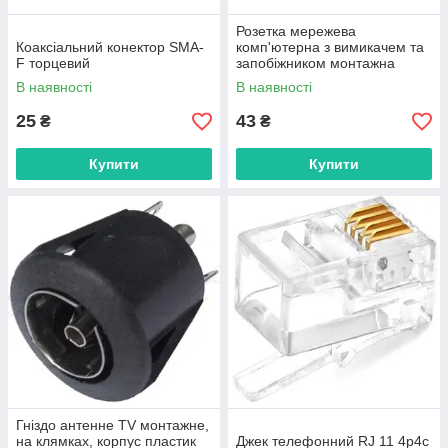
Розетка мережева
Коаксіальний конектор SMA-
комп'ютерна з вимикачем та
F торцевий
запобіжником монтажна
KLS1-AS-303
В наявності
В наявності
25
43
₴
₴
Купити
Купити
Гніздо антенне TV монтажне,
на клямках, корпус пластик
Джек телефонний RJ 11 4p4c