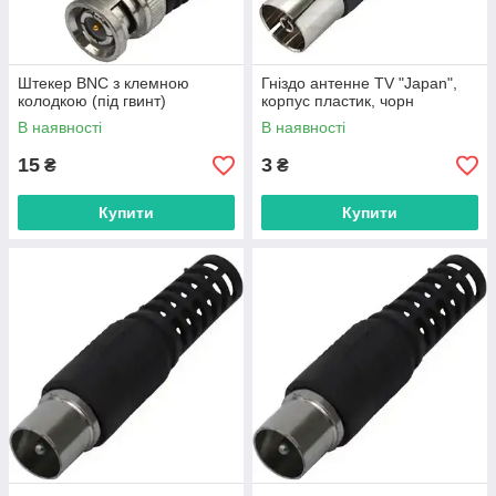
Штекер BNC з клемною
Гніздо антенне TV "Japan",
колодкою (під гвинт)
корпус пластик, чорн
В наявності
В наявності
15
3
₴
₴
Купити
Купити