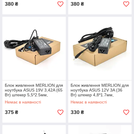
380
380
₴
₴
Блок живлення MERLION для
Блок живлення MERLION для
ноутбука ASUS 19V 3,42A (65
ноутбука ASUS 12V 3A (36
Вт) штекер 5,5*2.5мм,
Вт) штекер 4,8*1.7мм,
довжина 0,9м + кабель
довжина 0,9м + кабель
Немає в наявності
Немає в наявності
375
330
₴
₴