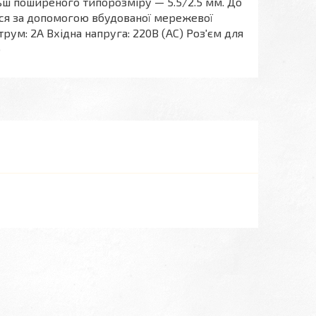
ьш поширеного типорозміру — 5.5/2.5 мм. До
ся за допомогою вбудованої мережевої
рум: 2А Вхідна напруга: 220В (AC) Роз'єм для
р