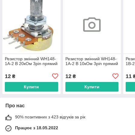
Резистор змінний WH148-
Резистор змінний WH148-
Рези
1A-2 B 20кОм 3pin прямий
1A-2 B 10кОм 3pin прямий
1B-2
12
12
11
₴
₴
Купити
Купити
Про нас
90% позитивних з 423 відгуків за рік
Працює з 18.05.2022