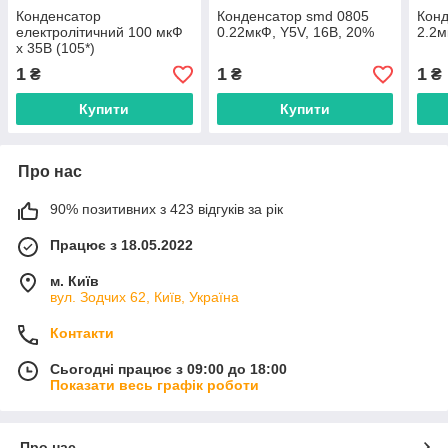
Конденсатор
Конденсатор smd 0805
Конд
електролітичний 100 мкФ
0.22мкФ, Y5V, 16В, 20%
2.2м
х 35В (105*)
1
1
1
₴
₴
₴
Купити
Купити
Про нас
90% позитивних з 423 відгуків за рік
Працює з 18.05.2022
м. Київ
вул. Зодчих 62, Київ, Україна
Контакти
Сьогодні працює з 09:00 до 18:00
Показати весь графік роботи
Про нас