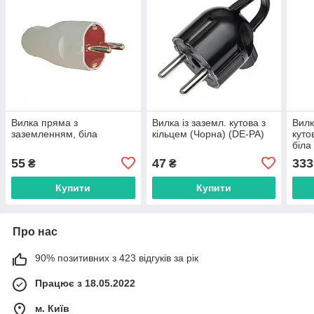
Вилка пряма з
Вилка із заземл. кутова з
Вилк
заземленням, біла
кільцем (Чорна) (DE-PA)
куто
біла
55
47
333
₴
₴
Купити
Купити
Про нас
90% позитивних з 423 відгуків за рік
Працює з 18.05.2022
м. Київ