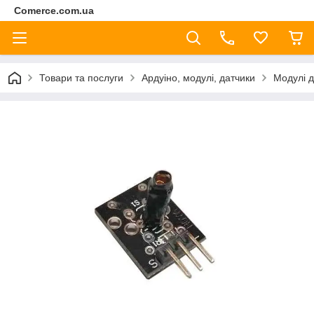
Comerce.com.ua
Товари та послуги
Ардуіно, модулі, датчики
Модулі д