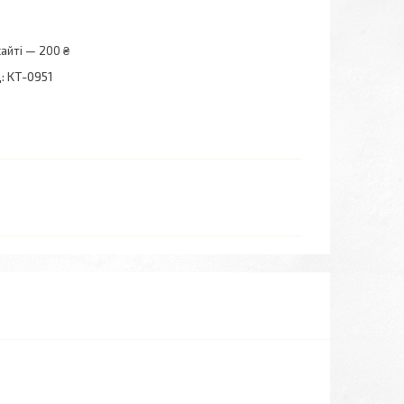
айті — 200 ₴
:
KT-0951