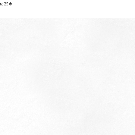
а:
25 ₴