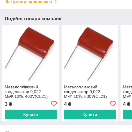
Всі умови повернення
Подібні товари компанії
Металоплівковий
Металоплівковий
Мета
конденсатор 0,022
конденсатор 0,022
конд
МкФ,10%, 400V(CL21)
МкФ,10%, 630V(CL21)
МкФ,
3
4
4
₴
₴
₴
Купити
Купити