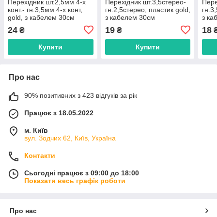
Перехідник шт.2,5мм 4-х
Перехідник шт.3,5стерео-
Пере
конт.- гн.3,5мм 4-х конт,
гн.2,5стерео, пластик gold,
гн.3
gold, з кабелем 30см
з кабелем 30см
з ка
24
19
18
₴
₴
Купити
Купити
Про нас
90% позитивних з 423 відгуків за рік
Працює з 18.05.2022
м. Київ
вул. Зодчих 62, Київ, Україна
Контакти
Сьогодні працює з 09:00 до 18:00
Показати весь графік роботи
Про нас