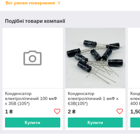
Всі умови повернення
Подібні товари компанії
Конденсатор
Конденсатор
Кон
електролітичний 100 мкФ
електролітичний 1 мкФ х
елек
х 35В (105*)
63В(105*)
400 
1
2
1,5
₴
₴
Купити
Купити