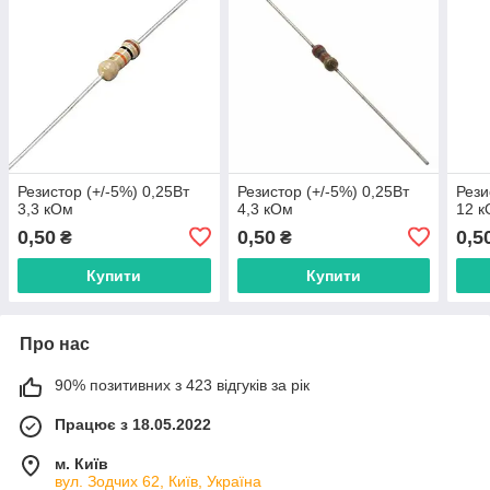
Резистор (+/-5%) 0,25Вт
Резистор (+/-5%) 0,25Вт
Рези
3,3 кОм
4,3 кОм
12 
0,50
0,50
0,5
₴
₴
Купити
Купити
Про нас
90% позитивних з 423 відгуків за рік
Працює з 18.05.2022
м. Київ
вул. Зодчих 62, Київ, Україна