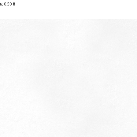
а:
0,50 ₴