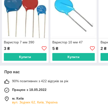
Варистор 7 мм 390
Варистор 10 мм 47
Вари
3
5
2
₴
₴
₴
Купити
Купити
Про нас
90% позитивних з 422 відгуків за рік
Працює з 18.05.2022
м. Київ
вул. Зодчих 62, Київ, Україна