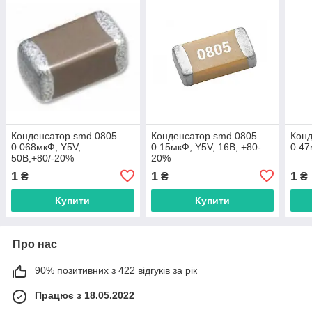
Конденсатор smd 0805
Конденсатор smd 0805
Конд
0.068мкФ, Y5V,
0.15мкФ, Y5V, 16В, +80-
0.47
50В,+80/-20%
20%
1
1
1
₴
₴
₴
Купити
Купити
Про нас
90% позитивних з 422 відгуків за рік
Працює з 18.05.2022