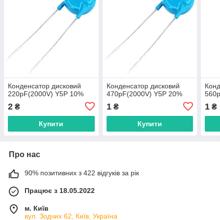
Конденсатор дисковий
Конденсатор дисковий
Конд
220pF(2000V) Y5P 10%
470pF(2000V) Y5P 20%
560
2
1
1
₴
₴
₴
Купити
Купити
Про нас
90% позитивних з 422 відгуків за рік
Працює з 18.05.2022
м. Київ
вул. Зодчих 62, Київ, Україна