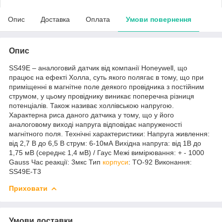
Опис
Доставка
Оплата
Умови повернення
Опис
SS49E – аналоговий датчик від компанії Honeywell, що
працює на ефекті Холла, суть якого полягає в тому, що при
приміщенні в магнітне поле деякого провідника з постійним
струмом, у цьому провіднику виникає поперечна різниця
потенціалів. Також називає холлівською напругою.
Характерна риса даного датчика у тому, що у його
аналоговому виході напруга відповідає напруженості
магнітного поля. Технічні характеристики: Напруга живлення:
від 2,7 В до 6,5 В струм: 6-10мА Вихідна напруга: від 1В до
1,75 мВ (середнє 1,4 мВ) / Гаус Межі вимірювання: + - 1000
Gauss Час реакції: 3мкс Тип
корпуси
: TO-92 Виконання:
SS49E-T3
Приховати
Умови доставки