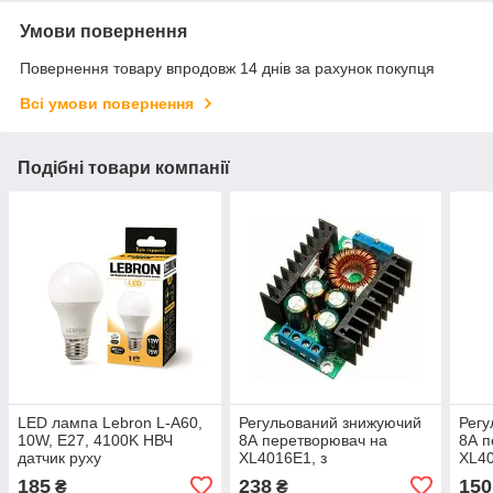
Умови повернення
Повернення товару впродовж 14 днів за рахунок покупця
Всі умови повернення
Подібні товари компанії
LED лампа Lebron L-A60,
Регульований знижуючий
Регу
10W, E27, 4100K НВЧ
8А перетворювач на
8А п
датчик руху
XL4016E1, з
XL4
регулюванням струму та
185
238
150
₴
₴
напруги