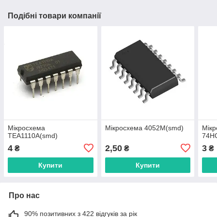
Подібні товари компанії
Мікросхема
Мікросхема 4052M(smd)
Мік
TEA1110A(smd)
74H
4
2,50
3
₴
₴
₴
Купити
Купити
Про нас
90% позитивних з 422 відгуків за рік