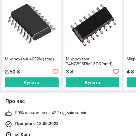
Мікросхема 4052M(smd)
Мікросхема
Мік
74HC595RM13TR(smd)
2,50
3
4
₴
₴
₴
Купити
Купити
Про нас
90% позитивних з 422 відгуків за рік
Працює з 18.05.2022
м. Київ