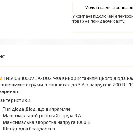
У компанії підключені електро
товар не покидаючи сайту.
од
1N5408 1000V 3A-DO27-за використанням цього діода нал
випрямляє струми в ланцюгах до 3 А з напругою 200 В - 
варикап.
рактеристики
Тип діода Діод, що випрямляє
Максимальний робочий струм 3 А
Максимальна зворотна напруга 1000 В
Швидкодія Стандартна