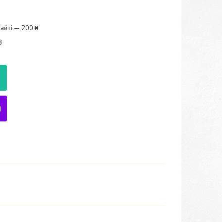
айті — 200 ₴
3