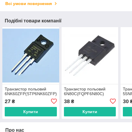
Всі умови повернення
Подібні товари компанії
Транзистор польовий
Транзистор польовий
Тран
6NK60ZFP(STP6NK60ZFP)
6N80C(FQPF6N80C)
55N
27
38
30
₴
₴
Купити
Купити
Про нас