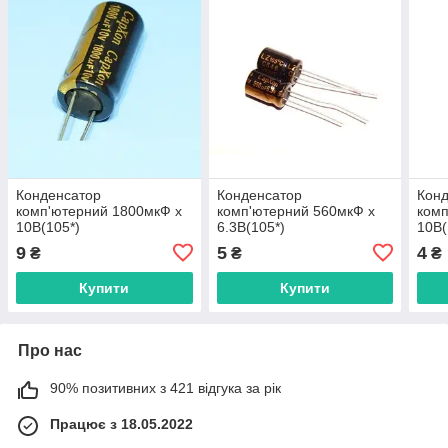
Конденсатор
Конденсатор
Кон
комп'ютерний 1800мкФ х
комп'ютерний 560мкФ х
комп
10В(105*)
6.3В(105*)
10В(
9
5
4
₴
₴
₴
Купити
Купити
Про нас
90% позитивних з 421 відгука за рік
Працює з 18.05.2022