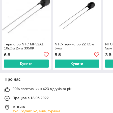
Термістор NTC MF52A1
NTC-термистор 22 КОм
NTC
10кОм 2мм 3950K
5мм
5мм
6
5
3
₴
₴
₴
Купити
Купити
Про нас
90% позитивних з 423 відгуків за рік
Працює з 18.05.2022
м. Київ
вул. Зодчих 62, Київ, Україна