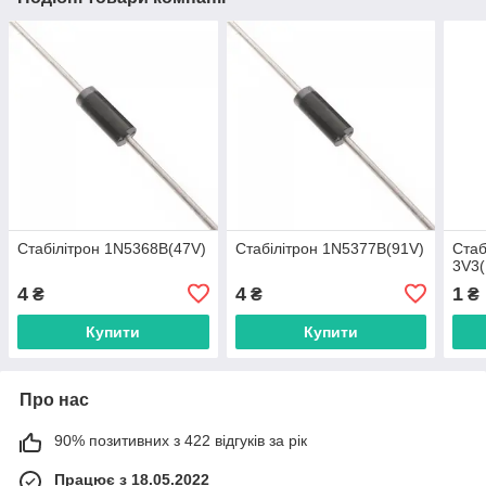
Стабілітрон 1N5368B(47V)
Стабілітрон 1N5377B(91V)
Стаб
3V3
4
4
1
₴
₴
₴
Купити
Купити
Про нас
90% позитивних з 422 відгуків за рік
Працює з 18.05.2022