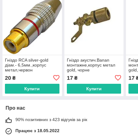
Гніздо RCA silver-gold
Гніздо акустич.Banan
Гніз
діам.- 6,5мм.,корпус
монтажне,корпус метал
монт
метал,червон
gold, чорне
gold
20
17
17
₴
₴
Купити
Купити
Про нас
90% позитивних з 423 відгуків за рік
Працює з 18.05.2022