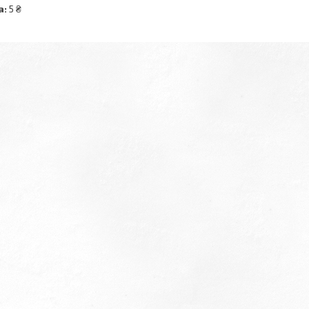
а:
5 ₴