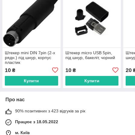
Штекер mini DIN 7pin (2-х
Штекер micro USB 5pin,
Штек
рядн.) під шнур, корпус
під шнур, бакеліт, чорний
шнур
пластик
10
10
20
₴
₴
Купити
Купити
Про нас
90% позитивних з 423 відгуків за рік
Працює з 18.05.2022
м. Київ