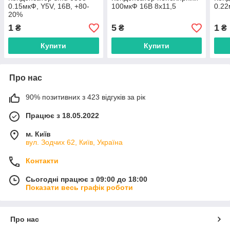
0.15мкФ, Y5V, 16В, +80-
100мкФ 16В 8x11,5
0.22
20%
1
5
1
₴
₴
₴
Купити
Купити
Про нас
90% позитивних з 423 відгуків за рік
Працює з 18.05.2022
м. Київ
вул. Зодчих 62, Київ, Україна
Контакти
Сьогодні працює з 09:00 до 18:00
Показати весь графік роботи
Про нас