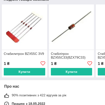
Стабилитрон BZX55C 3V9
Стабілітрон
Стаб
BZX55C33(BZX79C33)
BZX
1
1
1
₴
₴
₴
Купити
Купити
Про нас
90% позитивних з 422 відгуків за рік
Працює з 18.05.2022