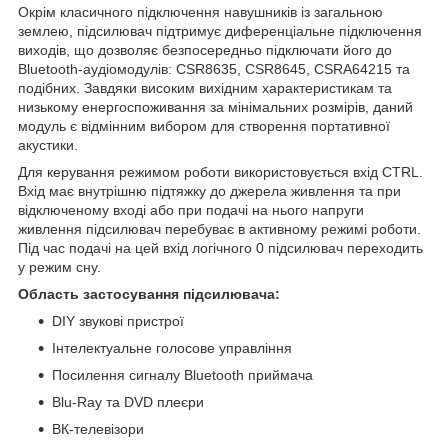
Окрім класичного підключення навушників із загальною
землею, підсилювач підтримує диференціальне підключення
виходів, що дозволяє безпосередньо підключати його до
Bluetooth-аудіомодулів: CSR8635, CSR8645, CSRA64215 та
подібних. Завдяки високим вихідним характеристикам та
низькому енергоспоживання за мінімальних розмірів, даний
модуль є відмінним вибором для створення портативної
акустики.
Для керування режимом роботи використовується вхід CTRL.
Вхід має внутрішню підтяжку до джерела живлення та при
відключеному вході або при подачі на нього напруги
живлення підсилювач перебуває в активному режимі роботи.
Під час подачі на цей вхід логічного 0 підсилювач переходить
у режим сну.
Область застосування підсилювача:
DIY звукові пристрої
Інтелектуальне голосове управління
Посилення сигналу Bluetooth приймача
Blu-Ray та DVD плеєри
ВК-телевізори