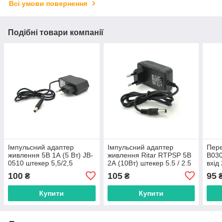
Всі умови повернення
Подібні товари компанії
Імпульсний адаптер
Імпульсний адаптер
Пере
живлення 5В 1А (5 Вт) JB-
живлення Ritar RTPSP 5В
B03
0510 штекер 5,5/2,5
2А (10Вт) штекер 5.5 / 2.5
вхід
довжина 1 м
довжина 1м
5В/2
100
105
95
₴
₴
Купити
Купити