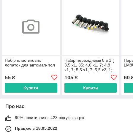
Набір пластикових
Набір перехідників 8 в 1 (
Пара
лопаток для автомагнітол
3,5 х1, 35; 4,0 х1, 7; 4,8
LM8U
х1, 7; 5,5 х1, 7; 5,5 х2, 1;
5,5 х2, 5; 6,3 х3
55
105
60
₴
₴
Купити
Купити
Про нас
90% позитивних з 423 відгуків за рік
Працює з 18.05.2022