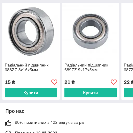
Радіальний підшипник
Радіальний підшипник
Раді
688ZZ 8х16х5мм
689ZZ 9х17х5мм
687
15
21
22
₴
₴
Купити
Купити
Про нас
90% позитивних з 422 відгуків за рік
Працює з 18.05.2022