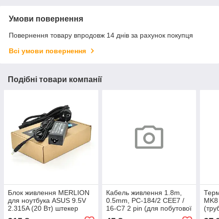
Умови повернення
Повернення товару впродовж 14 днів за рахунок покупця
Всі умови повернення
Подібні товари компанії
Блок живлення MERLION
Кабель живлення 1.8m,
Терм
для ноутбука ASUS 9.5V
0.5mm, PC-184/2 CEE7 /
MK8 
2.315A (20 Вт) штекер
16-C7 2 pin (для побутової
(тру
4.8*1.7мм, довжина 0,9м +
техніки), Black, OEM Q50