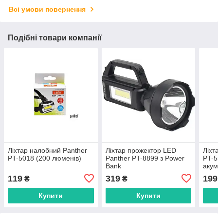
Всі умови повернення
Подібні товари компанії
Ліхтар налобний Panther
Ліхтар прожектор LED
Ліхт
PT-5018 (200 люменів)
Panther PT-8899 з Power
PT-
Bank
аку
119
319
199
₴
₴
Купити
Купити