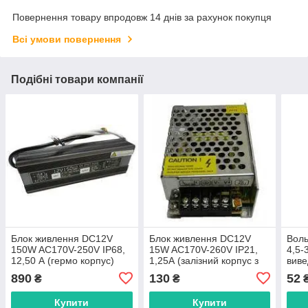
Повернення товару впродовж 14 днів за рахунок покупця
Всі умови повернення
Подібні товари компанії
Блок живлення DC12V
Блок живлення DC12V
Вол
150W AC170V-250V IP68,
15W AC170V-260V IP21,
4,5-
12,50 А (гермо корпус)
1,25А (залізний корпус з
виве
перфорацією)
890
130
52
₴
₴
Купити
Купити