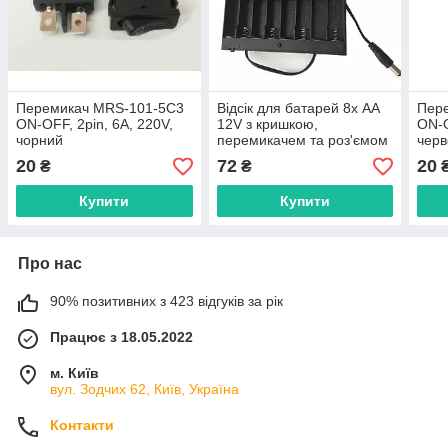
Перемикач MRS-101-5С3
Відсік для батарей 8х АА
Пер
ON-OFF, 2pin, 6A, 220V,
12V з кришкою,
ON-O
чорний
перемикачем та роз'ємом
черв
5,5*2,1 мм
20
72
20
₴
₴
Купити
Купити
Про нас
90% позитивних з 423 відгуків за рік
Працює з 18.05.2022
м. Київ
вул. Зодчих 62, Київ, Україна
Контакти