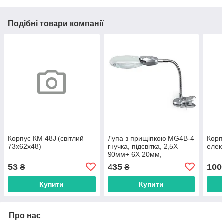
Подібні товари компанії
Корпус КМ 48J (світлий
Лупа з прищіпкою MG4B-4
Корп
73х62х48)
гнучка, підсвітка, 2,5Х
елек
90мм+ 6Х 20мм,
(3LR1130)
53
435
100
₴
₴
Купити
Купити
Про нас