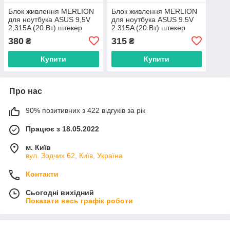
Блок живлення MERLION
Блок живлення MERLION
для ноутбука ASUS 9,5V
для ноутбука ASUS 9.5V
2,315A (20 Вт) штекер
2.315A (20 Вт) штекер
4,8*1.7мм, довжина 0,9м +
4.8*1.7мм, довжина 0,9м +
380
315
₴
₴
кабель
кабель
Купити
Купити
Про нас
90% позитивних з 422 відгуків за рік
Працює з 18.05.2022
м. Київ
вул. Зодчих 62, Київ, Україна
Контакти
Сьогодні вихідний
Показати весь графік роботи