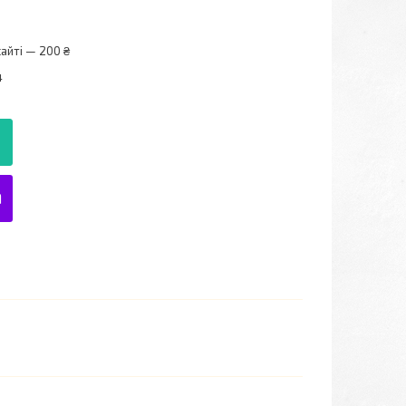
айті — 200 ₴
4