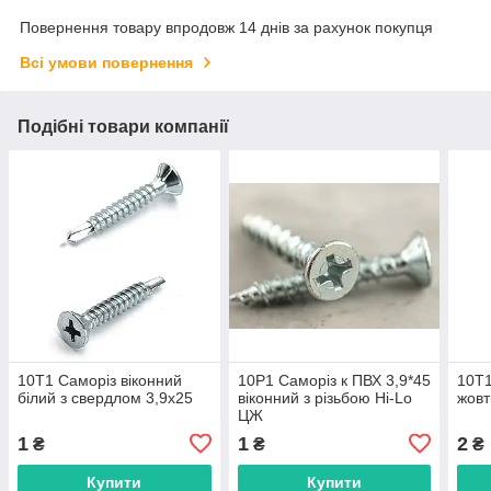
Повернення товару впродовж 14 днів за рахунок покупця
Всі умови повернення
Подібні товари компанії
10T1 Саморіз віконний
10P1 Саморіз к ПВХ 3,9*45
10T1
білий з свердлом 3,9х25
віконний з різьбою Hi-Lo
жовт
ЦЖ
1
1
2
₴
₴
₴
Купити
Купити