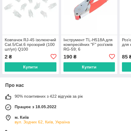
Ковпачок RJ-45 ізолюючий
Інструмент TL-H518A для
Роз’
Cat.5/Cat.6 прозорий (100
компресійних "F" роз'ємів
для 
шт/уп) Q100
RG-59; 6
2
190
85
₴
₴
Купити
Купити
Про нас
90% позитивних з 422 відгуків за рік
Працює з 18.05.2022
м. Київ
вул. Зодчих 62, Київ, Україна