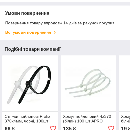
Умови повернення
Повернення товару впродовж 14 днів за рахунок покупця
Всі умови повернення
Подібні товари компанії
Стяжки нейлонові Profix
Хомут нейлоновий 4х370
Хому
370х4мм, чорні, 100шт
(білий) 100 шт APRO
біли
66
135
19
₴
₴