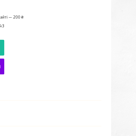
айті — 200 ₴
43