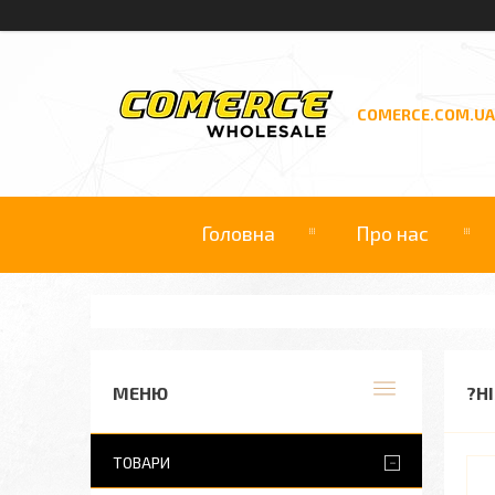
COMERCE.COM.UA
Головна
Про нас
?НІ
ТОВАРИ