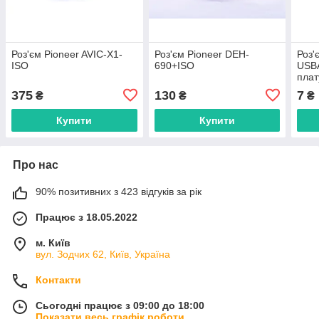
Роз'єм Pioneer AVIC-X1-
Роз'єм Pioneer DEH-
Роз'
ISO
690+ISO
USBA
плат
375
130
7
₴
₴
₴
Купити
Купити
Про нас
90% позитивних з 423 відгуків за рік
Працює з 18.05.2022
м. Київ
вул. Зодчих 62, Київ, Україна
Контакти
Сьогодні працює з 09:00 до 18:00
Показати весь графік роботи